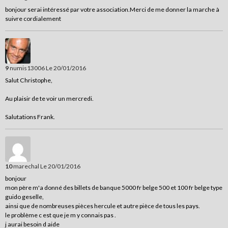
bonjour serai intéressé par votre association.Merci de me donner la marche à
suivre cordialement
9
numis13006
Le 20/01/2016
Salut Christophe,
Au plaisir de te voir un mercredi.
Salutations Frank.
10
marechal
Le 20/01/2016
bonjour
mon père m'a donné des billets de banque 5000 fr belge 500 et 100 fr belge type
guido geselle,
ainsi que de nombreuses pièces hercule et autre pièce de tous les pays.
le problème c est que je m y connais pas .
j aurai besoin d aide