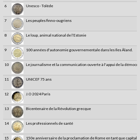
6
Unesco - Tolède
7
Les peuples finno-ougriens
8
Le loup, animal national de l’Estonie
9
100 années d'autonomie gouvernementale dans les îles Ãland.
10
Le journalisme et la communication ouverte à l'appui de la démocra
11
UNICEF 75 ans
12
J.O 2024 Paris
13
Bicentenaire de la Révolution grecque
14
Les professionnels de santé
15
150e anniversaire de la proclamation de Rome en tant que capitale de