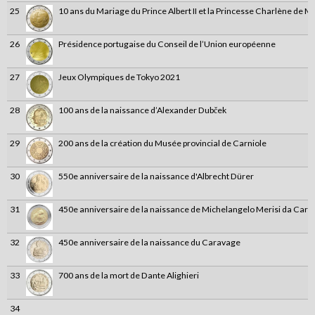
25
10 ans du Mariage du Prince Albert II et la Princesse Charlène de 
26
Présidence portugaise du Conseil de l’Union européenne
27
Jeux Olympiques de Tokyo 2021
28
100 ans de la naissance d’Alexander Dubček
29
200 ans de la création du Musée provincial de Carniole
30
550e anniversaire de la naissance d'Albrecht Dürer
31
450e anniversaire de la naissance de Michelangelo Merisi da Cara
32
450e anniversaire de la naissance du Caravage
33
700 ans de la mort de Dante Alighieri
34