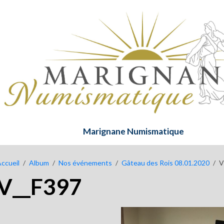
Marignane Numismatique
ccueil
Album
Nos événements
Gâteau des Rois 08.01.2020
V
V__F397