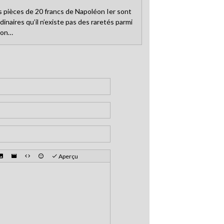
es pièces de 20 francs de Napoléon Ier sont
dinaires qu’il n’existe pas des raretés parmi
éon…
Aperçu